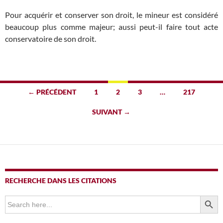
Pour acquérir et conserver son droit, le mineur est considéré
beaucoup plus comme majeur; aussi peut-il faire tout acte
conservatoire de son droit.
Navigation
← PRÉCÉDENT
1
2
3
…
217
des
SUIVANT →
articles
RECHERCHE DANS LES CITATIONS
SEARCH BUTTO
Search
for: