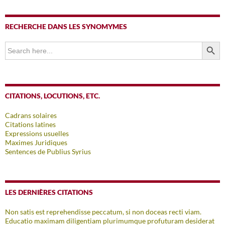
RECHERCHE DANS LES SYNOMYMES
SEARCH BUTTO
Search
for:
CITATIONS, LOCUTIONS, ETC.
Cadrans solaires
Citations latines
Expressions usuelles
Maximes Juridiques
Sentences de Publius Syrius
LES DERNIÈRES CITATIONS
Non satis est reprehendisse peccatum, si non doceas recti viam.
Educatio maximam diligentiam plurimumque profuturam desiderat