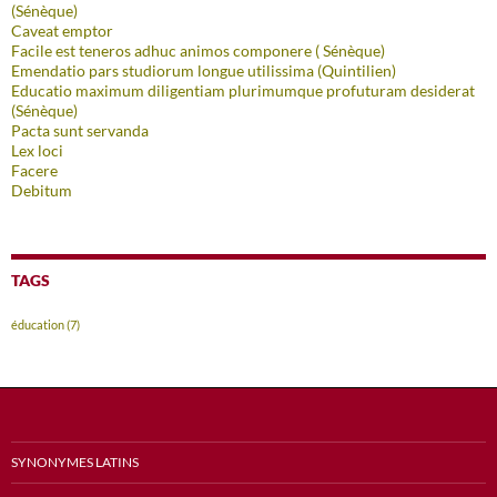
(Sénèque)
Caveat emptor
Facile est teneros adhuc animos componere ( Sénèque)
Emendatio pars studiorum longue utilissima (Quintilien)
Educatio maximum diligentiam plurimumque profuturam desiderat
(Sénèque)
Pacta sunt servanda
Lex loci
Facere
Debitum
TAGS
éducation
(7)
SYNONYMES LATINS