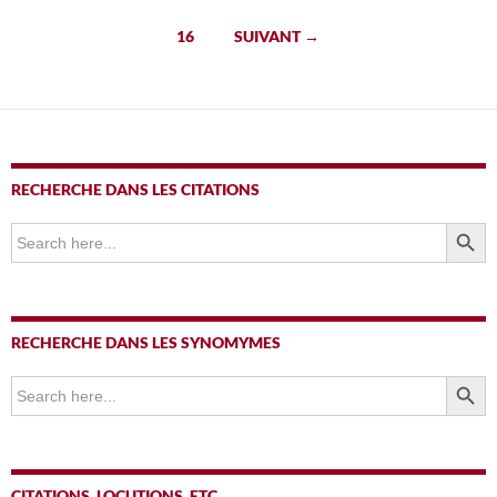
des
16
SUIVANT →
articles
RECHERCHE DANS LES CITATIONS
SEARCH BUTTO
Search
for:
RECHERCHE DANS LES SYNOMYMES
SEARCH BUTTO
Search
for:
CITATIONS, LOCUTIONS, ETC.