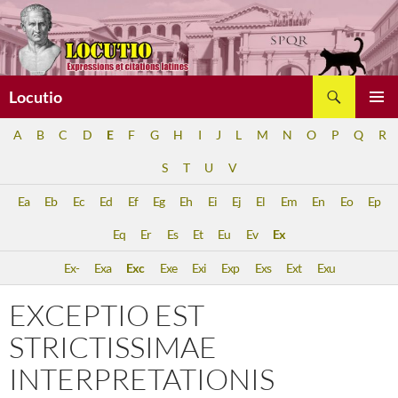
Aller
au
contenu
Recherche
Locutio
MENU
A
B
C
D
E
F
G
H
I
J
L
M
N
O
P
Q
R
PRINCI
S
T
U
V
Ea
Eb
Ec
Ed
Ef
Eg
Eh
Ei
Ej
El
Em
En
Eo
Ep
Eq
Er
Es
Et
Eu
Ev
Ex
Ex-
Exa
Exc
Exe
Exi
Exp
Exs
Ext
Exu
EXCEPTIO EST
STRICTISSIMAE
INTERPRETATIONIS