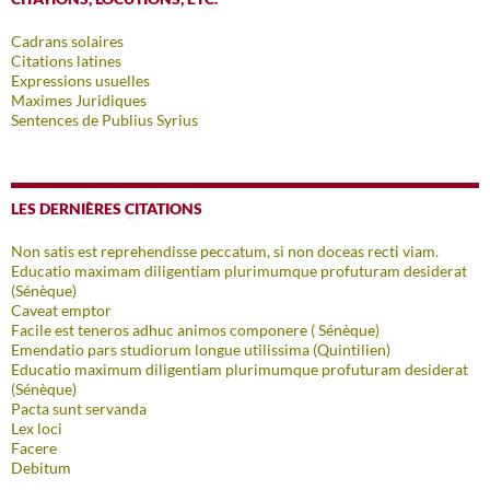
Cadrans solaires
Citations latines
Expressions usuelles
Maximes Juridiques
Sentences de Publius Syrius
LES DERNIÈRES CITATIONS
Non satis est reprehendisse peccatum, si non doceas recti viam.
Educatio maximam diligentiam plurimumque profuturam desiderat
(Sénèque)
Caveat emptor
Facile est teneros adhuc animos componere ( Sénèque)
Emendatio pars studiorum longue utilissima (Quintilien)
Educatio maximum diligentiam plurimumque profuturam desiderat
(Sénèque)
Pacta sunt servanda
Lex loci
Facere
Debitum