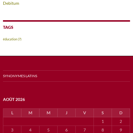
Debitum
TAGS
éducation
(7)
SYNONYMES LATINS
AOÛT 2026
L
M
M
J
V
S
D
1
2
3
4
5
6
7
8
9