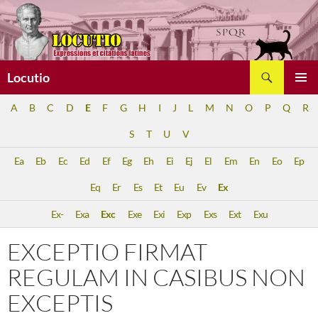
Aller
au
contenu
Recherche
Locutio
MENU
A
B
C
D
E
F
G
H
I
J
L
M
N
O
P
Q
R
PRINCI
S
T
U
V
Ea
Eb
Ec
Ed
Ef
Eg
Eh
Ei
Ej
El
Em
En
Eo
Ep
Eq
Er
Es
Et
Eu
Ev
Ex
Ex-
Exa
Exc
Exe
Exi
Exp
Exs
Ext
Exu
EXCEPTIO FIRMAT
REGULAM IN CASIBUS NON
EXCEPTIS