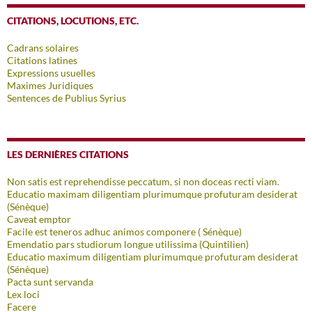
CITATIONS, LOCUTIONS, ETC.
Cadrans solaires
Citations latines
Expressions usuelles
Maximes Juridiques
Sentences de Publius Syrius
LES DERNIÈRES CITATIONS
Non satis est reprehendisse peccatum, si non doceas recti viam.
Educatio maximam diligentiam plurimumque profuturam desiderat
(Sénèque)
Caveat emptor
Facile est teneros adhuc animos componere ( Sénèque)
Emendatio pars studiorum longue utilissima (Quintilien)
Educatio maximum diligentiam plurimumque profuturam desiderat
(Sénèque)
Pacta sunt servanda
Lex loci
Facere