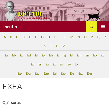
Aller
au
contenu
Recherche
Locutio
MENU
A
B
C
D
E
F
G
H
I
J
L
M
N
O
P
Q
R
PRINCI
S
T
U
V
Ea
Eb
Ec
Ed
Ef
Eg
Eh
Ei
Ej
El
Em
En
Eo
Ep
Eq
Er
Es
Et
Eu
Ev
Ex
Ex-
Exa
Exc
Exe
Exi
Exp
Exs
Ext
Exu
EXEAT
Qu’il sorte.