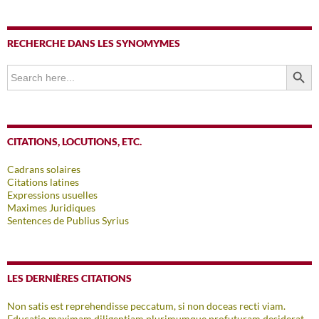
RECHERCHE DANS LES SYNOMYMES
SEARCH BUTTO
Search
for:
CITATIONS, LOCUTIONS, ETC.
Cadrans solaires
Citations latines
Expressions usuelles
Maximes Juridiques
Sentences de Publius Syrius
LES DERNIÈRES CITATIONS
Non satis est reprehendisse peccatum, si non doceas recti viam.
Educatio maximam diligentiam plurimumque profuturam desiderat