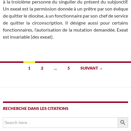
à la troisième personne du singulier du présent du subjonctif.
Un exeat est la permission donnée à un prêtre par son évêque
de quitter le diocèse, à un fonctionnaire par son chef de service
de quitter la circonscription. Il désigne aussi pour certains
fonctionnaires, l’autorisation de la mutation demandée. Exeat
est invariable (des exeat).
Navigation
1
2
…
5
SUIVANT →
des
articles
RECHERCHE DANS LES CITATIONS
SEARCH BUTTO
Search
for: