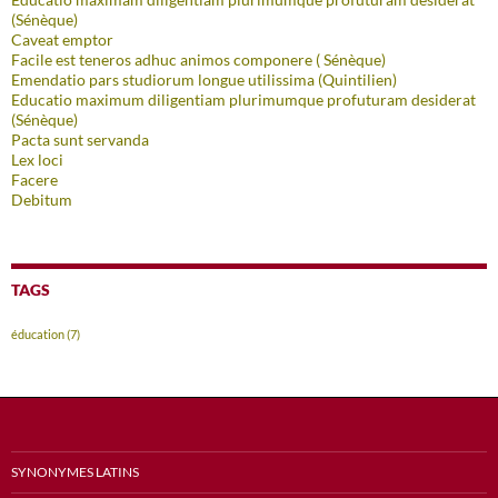
(Sénèque)
Caveat emptor
Facile est teneros adhuc animos componere ( Sénèque)
Emendatio pars studiorum longue utilissima (Quintilien)
Educatio maximum diligentiam plurimumque profuturam desiderat
(Sénèque)
Pacta sunt servanda
Lex loci
Facere
Debitum
TAGS
éducation
(7)
SYNONYMES LATINS