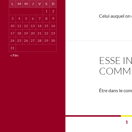
L
M
M
J
V
S
D
1
2
Celui auquel on 
3
4
5
6
7
8
9
10
11
12
13
14
15
16
17
18
19
20
21
22
23
24
25
26
27
28
29
30
31
« Fév
ESSE 
COMM
Être dans le co
Navigation
1
des