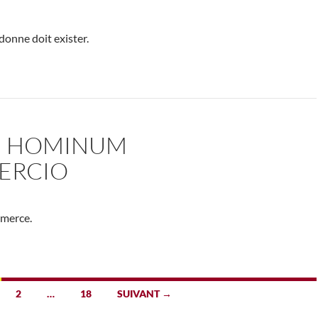
donne doit exister.
IN HOMINUM
ERCIO
mmerce.
2
…
18
SUIVANT →