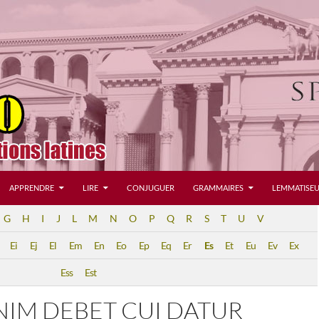
APPRENDRE
LIRE
CONJUGUER
GRAMMAIRES
LEMMATISEU
G
H
I
J
L
M
N
O
P
Q
R
S
T
U
V
Ei
Ej
El
Em
En
Eo
Ep
Eq
Er
Es
Et
Eu
Ev
Ex
Ess
Est
NIM DEBET CUI DATUR