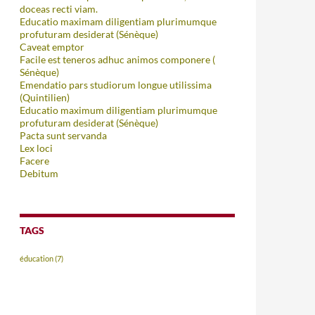
doceas recti viam.
Educatio maximam diligentiam plurimumque
profuturam desiderat (Sénèque)
Caveat emptor
Facile est teneros adhuc animos componere (
Sénèque)
Emendatio pars studiorum longue utilissima
(Quintilien)
Educatio maximum diligentiam plurimumque
profuturam desiderat (Sénèque)
Pacta sunt servanda
Lex loci
Facere
Debitum
TAGS
éducation
(7)