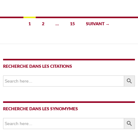
Navigation
1
2
…
15
SUIVANT →
des
articles
RECHERCHE DANS LES CITATIONS
SEARCH BUTTO
Search
for:
RECHERCHE DANS LES SYNOMYMES
SEARCH BUTTO
Search
for: