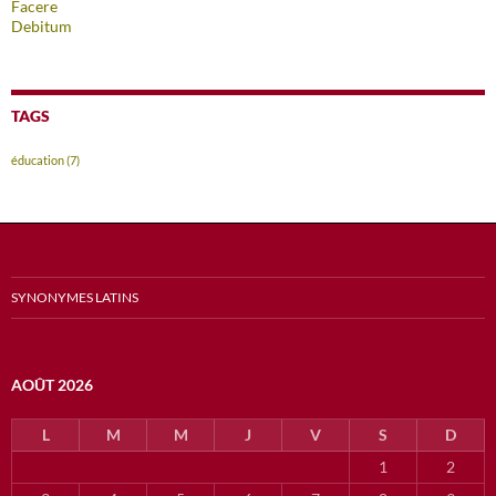
Facere
Debitum
TAGS
éducation
(7)
SYNONYMES LATINS
AOÛT 2026
L
M
M
J
V
S
D
1
2