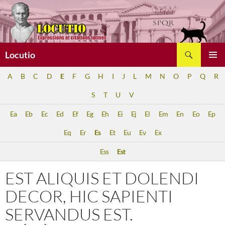
Aller
au
contenu
Recherche
Locutio
MENU
A
B
C
D
E
F
G
H
I
J
L
M
N
O
P
Q
R
PRINCI
S
T
U
V
Ea
Eb
Ec
Ed
Ef
Eg
Eh
Ei
Ej
El
Em
En
Eo
Ep
Eq
Er
Es
Et
Eu
Ev
Ex
Ess
Est
EST ALIQUIS ET DOLENDI
DECOR, HIC SAPIENTI
SERVANDUS EST.