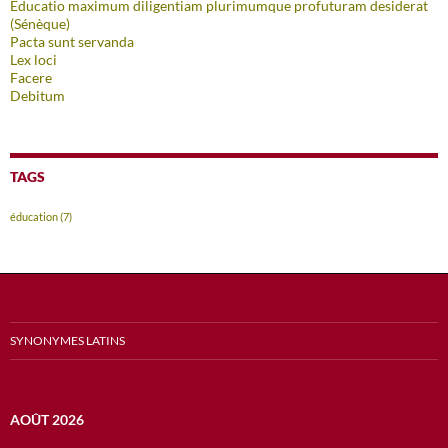
Educatio maximum diligentiam plurimumque profuturam desiderat
(Sénèque)
Pacta sunt servanda
Lex loci
Facere
Debitum
TAGS
éducation
(7)
SYNONYMES LATINS
AOÛT 2026