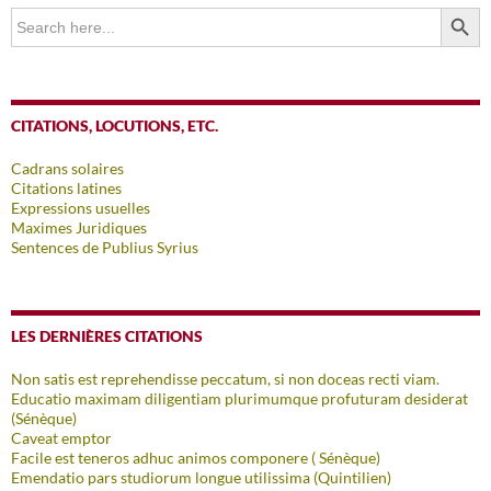
SEARCH BUTTO
Search
for:
CITATIONS, LOCUTIONS, ETC.
Cadrans solaires
Citations latines
Expressions usuelles
Maximes Juridiques
Sentences de Publius Syrius
LES DERNIÈRES CITATIONS
Non satis est reprehendisse peccatum, si non doceas recti viam.
Educatio maximam diligentiam plurimumque profuturam desiderat
(Sénèque)
Caveat emptor
Facile est teneros adhuc animos componere ( Sénèque)
Emendatio pars studiorum longue utilissima (Quintilien)