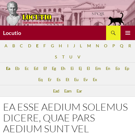
Aller
au
contenu
Recherche
Locutio
MENU
A
B
C
D
E
F
G
H
I
J
L
M
N
O
P
Q
R
PRINCI
S
T
U
V
Ea
Eb
Ec
Ed
Ef
Eg
Eh
Ei
Ej
El
Em
En
Eo
Ep
Eq
Er
Es
Et
Eu
Ev
Ex
Ead
Eam
Ear
EA ESSE AEDIUM SOLEMUS
DICERE, QUAE PARS
AEDIUM SUNT VEL