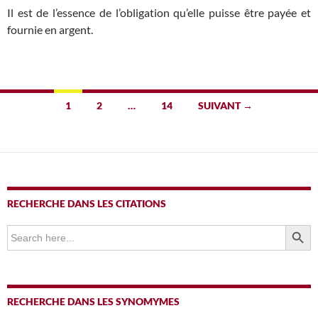
Il est de l’essence de l’obligation qu’elle puisse être payée et
fournie en argent.
Navigation
1
2
…
14
SUIVANT →
des
articles
RECHERCHE DANS LES CITATIONS
SEARCH BUTTO
Search
for:
RECHERCHE DANS LES SYNOMYMES