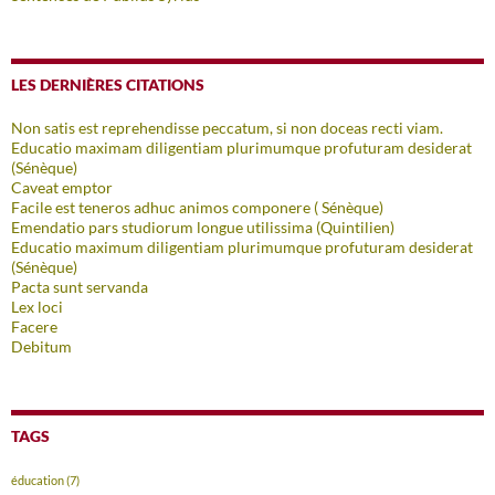
LES DERNIÈRES CITATIONS
Non satis est reprehendisse peccatum, si non doceas recti viam.
Educatio maximam diligentiam plurimumque profuturam desiderat
(Sénèque)
Caveat emptor
Facile est teneros adhuc animos componere ( Sénèque)
Emendatio pars studiorum longue utilissima (Quintilien)
Educatio maximum diligentiam plurimumque profuturam desiderat
(Sénèque)
Pacta sunt servanda
Lex loci
Facere
Debitum
TAGS
éducation
(7)