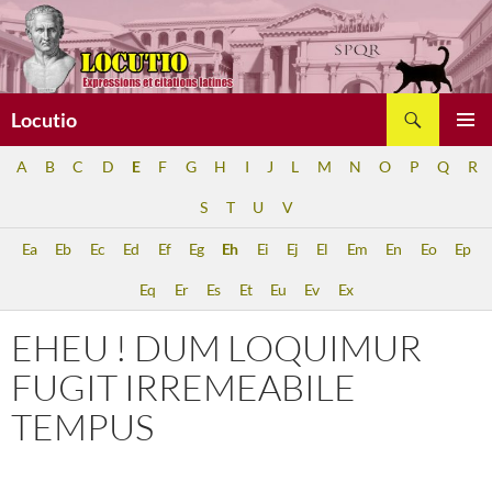
Aller
au
contenu
Recherche
Locutio
MENU
A
B
C
D
E
F
G
H
I
J
L
M
N
O
P
Q
R
PRINCI
S
T
U
V
Ea
Eb
Ec
Ed
Ef
Eg
Eh
Ei
Ej
El
Em
En
Eo
Ep
Eq
Er
Es
Et
Eu
Ev
Ex
EHEU ! DUM LOQUIMUR
FUGIT IRREMEABILE
TEMPUS