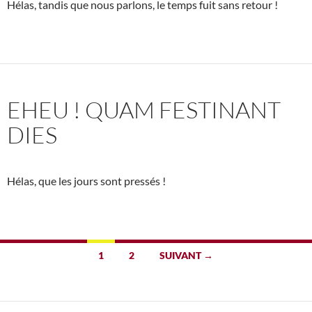
Hélas, tandis que nous parlons, le temps fuit sans retour !
EHEU ! QUAM FESTINANT
DIES
Hélas, que les jours sont pressés !
Navigation
1
2
SUIVANT →
des
articles