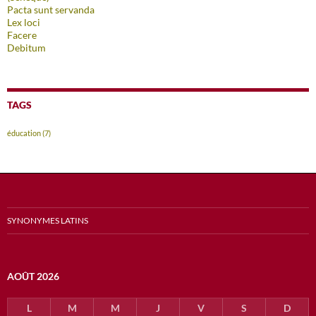
Pacta sunt servanda
Lex loci
Facere
Debitum
TAGS
éducation
(7)
SYNONYMES LATINS
AOÛT 2026
L
M
M
J
V
S
D