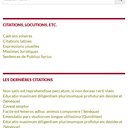
CITATIONS, LOCUTIONS, ETC.
Cadrans solaires
Citations latines
Expressions usuelles
Maximes Juridiques
Sentences de Publius Syrius
LES DERNIÈRES CITATIONS
Non satis est reprehendisse peccatum, si non doceas recti viam.
Educatio maximam diligentiam plurimumque profuturam desiderat
(Sénèque)
Caveat emptor
Facile est teneros adhuc animos componere ( Sénèque)
Emendatio pars studiorum longue utilissima (Quintilien)
Educatio maximum diligentiam plurimumque profuturam desiderat
(Sénèque)