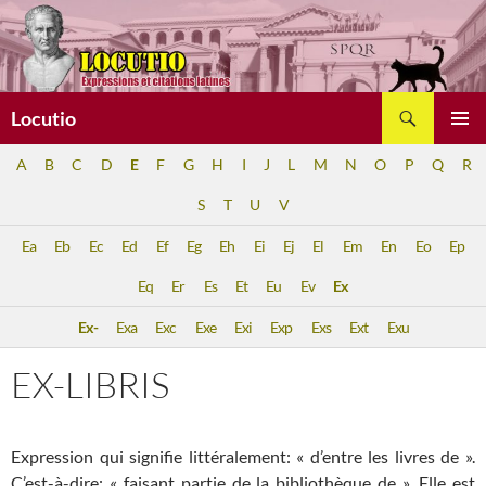
Aller
au
contenu
Recherche
Locutio
MENU
A
B
C
D
E
F
G
H
I
J
L
M
N
O
P
Q
R
PRINCI
S
T
U
V
Ea
Eb
Ec
Ed
Ef
Eg
Eh
Ei
Ej
El
Em
En
Eo
Ep
Eq
Er
Es
Et
Eu
Ev
Ex
Ex-
Exa
Exc
Exe
Exi
Exp
Exs
Ext
Exu
EX-LIBRIS
Expression qui signifie littéralement: « d’entre les livres de ».
C’est-à-dire: « faisant partie de la bibliothèque de ». Elle est