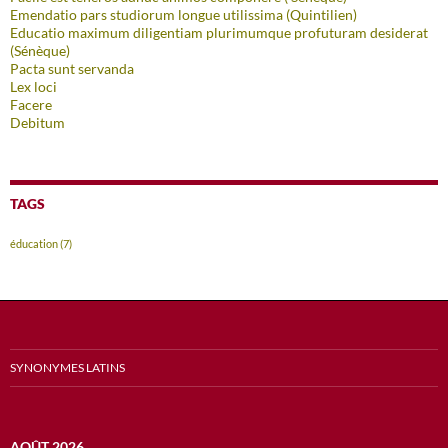
Emendatio pars studiorum longue utilissima (Quintilien)
Educatio maximum diligentiam plurimumque profuturam desiderat
(Sénèque)
Pacta sunt servanda
Lex loci
Facere
Debitum
TAGS
éducation
(7)
SYNONYMES LATINS
AOÛT 2026