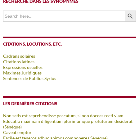
RECHERCHE DANS LES SYNOMYMES
SEARCH BUTTO
Search
for:
CITATIONS, LOCUTIONS, ETC.
Cadrans solaires
Citations latines
Expressions usuelles
Maximes Juridiques
Sentences de Publius Syrius
LES DERNIÈRES CITATIONS
Non satis est reprehendisse peccatum, si non doceas recti viam.
Educatio maximam diligentiam plurimumque profuturam desiderat
(Sénèque)
Caveat emptor
Facile est teneros adhuc animos componere ( Sénèque)