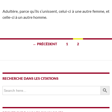
Adultère, parce qu’ils s’unissent, celui-ci à une autre femme, et
celle-ci à un autre homme.
Navigation
← PRÉCÉDENT
1
2
des
articles
RECHERCHE DANS LES CITATIONS
SEARCH BUTTO
Search
for: