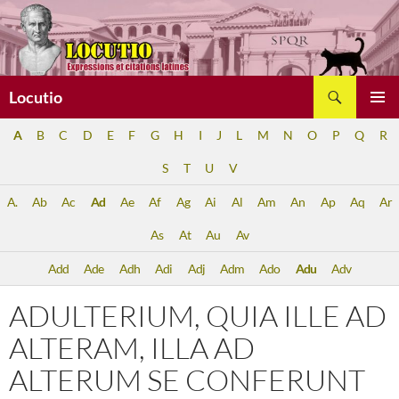
Aller
au
contenu
Recherche
Locutio
MENU
A
B
C
D
E
F
G
H
I
J
L
M
N
O
P
Q
R
PRINCI
S
T
U
V
A.
Ab
Ac
Ad
Ae
Af
Ag
Ai
Al
Am
An
Ap
Aq
Ar
As
At
Au
Av
Add
Ade
Adh
Adi
Adj
Adm
Ado
Adu
Adv
ADULTERIUM, QUIA ILLE AD
ALTERAM, ILLA AD
ALTERUM SE CONFERUNT