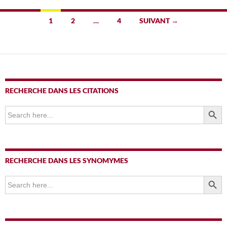
Navigation
1
2
…
4
SUIVANT →
des
articles
RECHERCHE DANS LES CITATIONS
SEARCH BUTTO
Search
for:
RECHERCHE DANS LES SYNOMYMES
SEARCH BUTTO
Search
for: