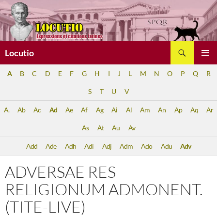
Aller
au
contenu
Recherche
Locutio
MENU
A
B
C
D
E
F
G
H
I
J
L
M
N
O
P
Q
R
PRINCI
S
T
U
V
A.
Ab
Ac
Ad
Ae
Af
Ag
Ai
Al
Am
An
Ap
Aq
Ar
As
At
Au
Av
Add
Ade
Adh
Adi
Adj
Adm
Ado
Adu
Adv
ADVERSAE RES
RELIGIONUM ADMONENT.
(TITE-LIVE)