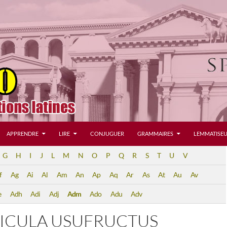
APPRENDRE
LIRE
CONJUGUER
GRAMMAIRES
LEMMATISEU
G
H
I
J
L
M
N
O
P
Q
R
S
T
U
V
f
Ag
Ai
Al
Am
An
Ap
Aq
Ar
As
At
Au
Av
e
Adh
Adi
Adj
Adm
Ado
Adu
Adv
ICULA USUFRUCTUS