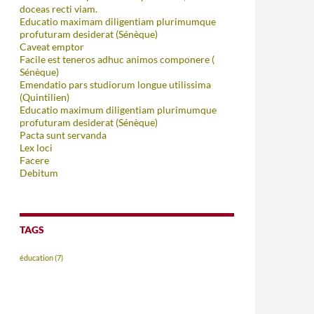
doceas recti viam.
Educatio maximam diligentiam plurimumque
profuturam desiderat (Sénèque)
Caveat emptor
Facile est teneros adhuc animos componere (
Sénèque)
Emendatio pars studiorum longue utilissima
(Quintilien)
Educatio maximum diligentiam plurimumque
profuturam desiderat (Sénèque)
Pacta sunt servanda
Lex loci
Facere
Debitum
TAGS
éducation
(7)