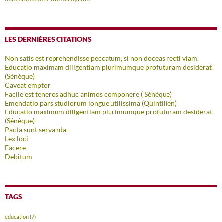
LES DERNIÈRES CITATIONS
Non satis est reprehendisse peccatum, si non doceas recti viam.
Educatio maximam diligentiam plurimumque profuturam desiderat
(Sénèque)
Caveat emptor
Facile est teneros adhuc animos componere ( Sénèque)
Emendatio pars studiorum longue utilissima (Quintilien)
Educatio maximum diligentiam plurimumque profuturam desiderat
(Sénèque)
Pacta sunt servanda
Lex loci
Facere
Debitum
TAGS
éducation
(7)