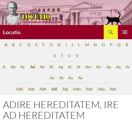
Aller
au
contenu
Recherche
Locutio
MENU
A
B
C
D
E
F
G
H
I
J
L
M
N
O
P
Q
R
PRINCI
S
T
U
V
A.
Ab
Ac
Ad
Ae
Af
Ag
Ai
Al
Am
An
Ap
Aq
Ar
As
At
Au
Av
Add
Ade
Adh
Adi
Adj
Adm
Ado
Adu
Adv
ADIRE HEREDITATEM, IRE
AD HEREDITATEM