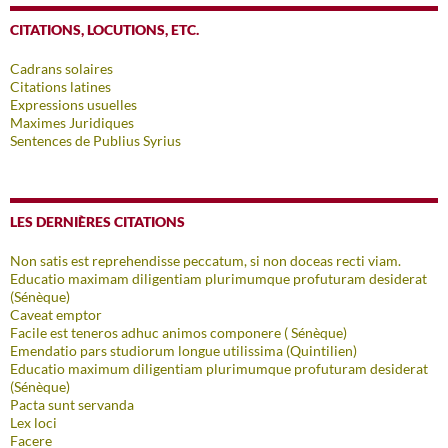
CITATIONS, LOCUTIONS, ETC.
Cadrans solaires
Citations latines
Expressions usuelles
Maximes Juridiques
Sentences de Publius Syrius
LES DERNIÈRES CITATIONS
Non satis est reprehendisse peccatum, si non doceas recti viam.
Educatio maximam diligentiam plurimumque profuturam desiderat
(Sénèque)
Caveat emptor
Facile est teneros adhuc animos componere ( Sénèque)
Emendatio pars studiorum longue utilissima (Quintilien)
Educatio maximum diligentiam plurimumque profuturam desiderat
(Sénèque)
Pacta sunt servanda
Lex loci
Facere