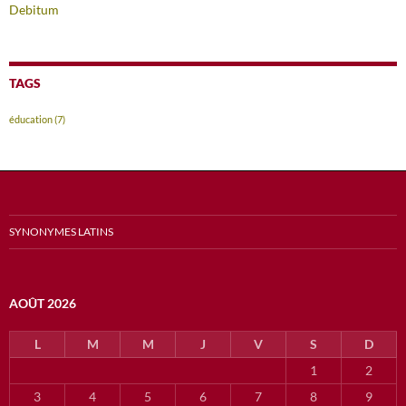
Debitum
TAGS
éducation
(7)
SYNONYMES LATINS
AOÛT 2026
L
M
M
J
V
S
D
1
2
3
4
5
6
7
8
9