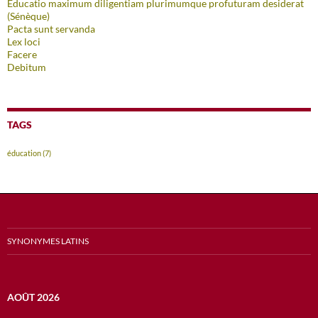
Educatio maximum diligentiam plurimumque profuturam desiderat
(Sénèque)
Pacta sunt servanda
Lex loci
Facere
Debitum
TAGS
éducation
(7)
SYNONYMES LATINS
AOÛT 2026