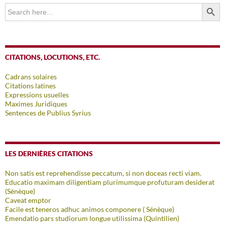
SEARCH BUTTO
Search
for:
CITATIONS, LOCUTIONS, ETC.
Cadrans solaires
Citations latines
Expressions usuelles
Maximes Juridiques
Sentences de Publius Syrius
LES DERNIÈRES CITATIONS
Non satis est reprehendisse peccatum, si non doceas recti viam.
Educatio maximam diligentiam plurimumque profuturam desiderat
(Sénèque)
Caveat emptor
Facile est teneros adhuc animos componere ( Sénèque)
Emendatio pars studiorum longue utilissima (Quintilien)