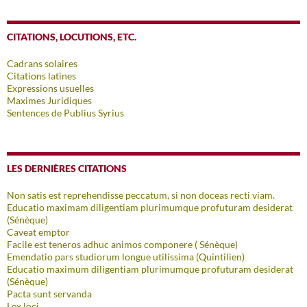
CITATIONS, LOCUTIONS, ETC.
Cadrans solaires
Citations latines
Expressions usuelles
Maximes Juridiques
Sentences de Publius Syrius
LES DERNIÈRES CITATIONS
Non satis est reprehendisse peccatum, si non doceas recti viam.
Educatio maximam diligentiam plurimumque profuturam desiderat
(Sénèque)
Caveat emptor
Facile est teneros adhuc animos componere ( Sénèque)
Emendatio pars studiorum longue utilissima (Quintilien)
Educatio maximum diligentiam plurimumque profuturam desiderat
(Sénèque)
Pacta sunt servanda
Lex loci