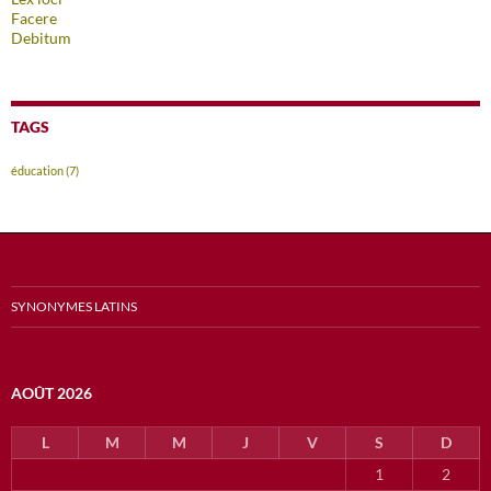
Facere
Debitum
TAGS
éducation
(7)
SYNONYMES LATINS
AOÛT 2026
L
M
M
J
V
S
D
1
2