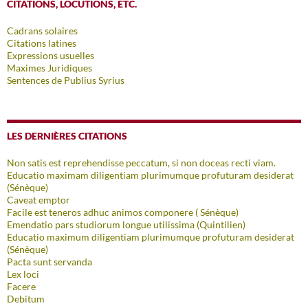
CITATIONS, LOCUTIONS, ETC.
Cadrans solaires
Citations latines
Expressions usuelles
Maximes Juridiques
Sentences de Publius Syrius
LES DERNIÈRES CITATIONS
Non satis est reprehendisse peccatum, si non doceas recti viam.
Educatio maximam diligentiam plurimumque profuturam desiderat
(Sénèque)
Caveat emptor
Facile est teneros adhuc animos componere ( Sénèque)
Emendatio pars studiorum longue utilissima (Quintilien)
Educatio maximum diligentiam plurimumque profuturam desiderat
(Sénèque)
Pacta sunt servanda
Lex loci
Facere
Debitum