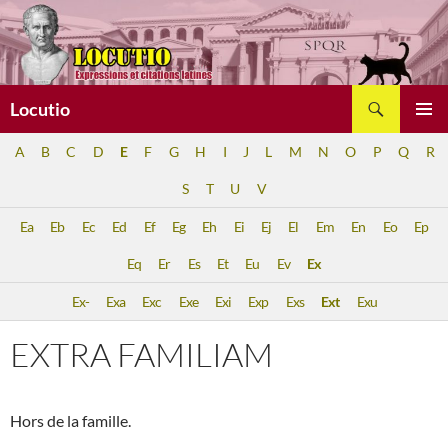
Aller
au
contenu
Recherche
Locutio
MENU
A
B
C
D
E
F
G
H
I
J
L
M
N
O
P
Q
R
PRINCI
S
T
U
V
Ea
Eb
Ec
Ed
Ef
Eg
Eh
Ei
Ej
El
Em
En
Eo
Ep
Eq
Er
Es
Et
Eu
Ev
Ex
Ex-
Exa
Exc
Exe
Exi
Exp
Exs
Ext
Exu
EXTRA FAMILIAM
Hors de la famille.