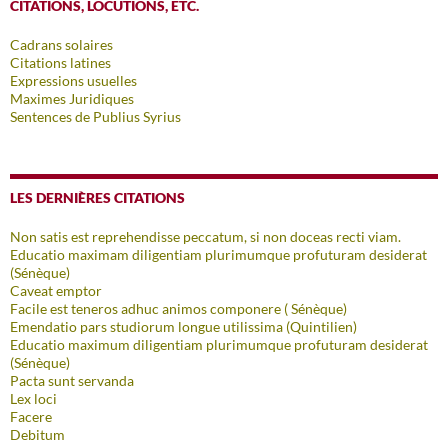
CITATIONS, LOCUTIONS, ETC.
Cadrans solaires
Citations latines
Expressions usuelles
Maximes Juridiques
Sentences de Publius Syrius
LES DERNIÈRES CITATIONS
Non satis est reprehendisse peccatum, si non doceas recti viam.
Educatio maximam diligentiam plurimumque profuturam desiderat
(Sénèque)
Caveat emptor
Facile est teneros adhuc animos componere ( Sénèque)
Emendatio pars studiorum longue utilissima (Quintilien)
Educatio maximum diligentiam plurimumque profuturam desiderat
(Sénèque)
Pacta sunt servanda
Lex loci
Facere
Debitum