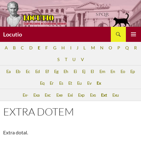
Aller
au
contenu
Recherche
Locutio
MENU
A
B
C
D
E
F
G
H
I
J
L
M
N
O
P
Q
R
PRINCI
S
T
U
V
Ea
Eb
Ec
Ed
Ef
Eg
Eh
Ei
Ej
El
Em
En
Eo
Ep
Eq
Er
Es
Et
Eu
Ev
Ex
Ex-
Exa
Exc
Exe
Exi
Exp
Exs
Ext
Exu
EXTRA DOTEM
Extra dotal.