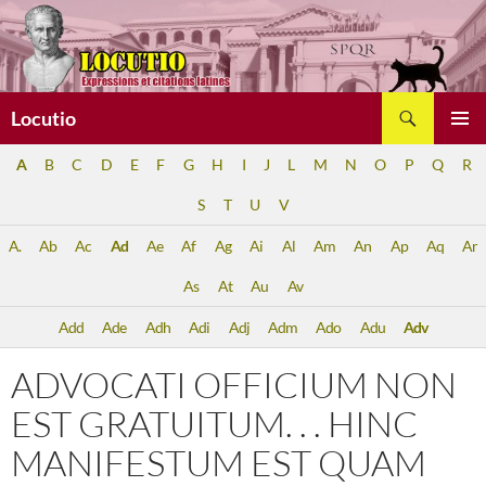
Aller
au
contenu
Recherche
Locutio
MENU
A
B
C
D
E
F
G
H
I
J
L
M
N
O
P
Q
R
PRINCI
S
T
U
V
A.
Ab
Ac
Ad
Ae
Af
Ag
Ai
Al
Am
An
Ap
Aq
Ar
As
At
Au
Av
Add
Ade
Adh
Adi
Adj
Adm
Ado
Adu
Adv
ADVOCATI OFFICIUM NON
EST GRATUITUM. . . HINC
MANIFESTUM EST QUAM