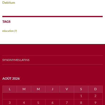
Debitum
TAGS
éducation
(7)
SYNONYMES LATINS
AOÛT 2026
L
M
M
J
V
S
D
1
2
3
4
5
6
7
8
9