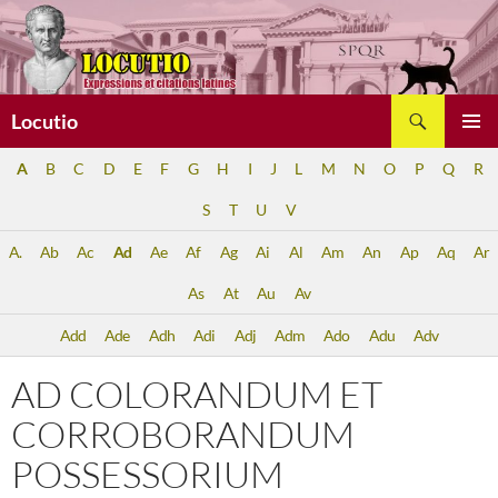
Aller
au
contenu
Recherche
Locutio
MENU
A
B
C
D
E
F
G
H
I
J
L
M
N
O
P
Q
R
PRINCI
S
T
U
V
A.
Ab
Ac
Ad
Ae
Af
Ag
Ai
Al
Am
An
Ap
Aq
Ar
As
At
Au
Av
Add
Ade
Adh
Adi
Adj
Adm
Ado
Adu
Adv
AD COLORANDUM ET
CORROBORANDUM
POSSESSORIUM