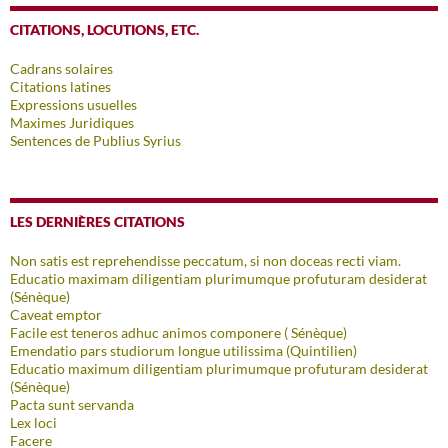
CITATIONS, LOCUTIONS, ETC.
Cadrans solaires
Citations latines
Expressions usuelles
Maximes Juridiques
Sentences de Publius Syrius
LES DERNIÈRES CITATIONS
Non satis est reprehendisse peccatum, si non doceas recti viam.
Educatio maximam diligentiam plurimumque profuturam desiderat
(Sénèque)
Caveat emptor
Facile est teneros adhuc animos componere ( Sénèque)
Emendatio pars studiorum longue utilissima (Quintilien)
Educatio maximum diligentiam plurimumque profuturam desiderat
(Sénèque)
Pacta sunt servanda
Lex loci
Facere