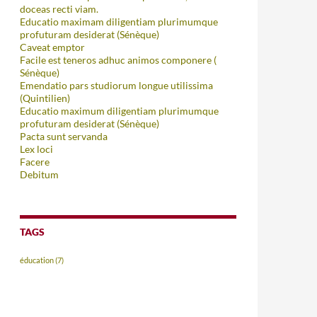
doceas recti viam.
Educatio maximam diligentiam plurimumque
profuturam desiderat (Sénèque)
Caveat emptor
Facile est teneros adhuc animos componere (
Sénèque)
Emendatio pars studiorum longue utilissima
(Quintilien)
Educatio maximum diligentiam plurimumque
profuturam desiderat (Sénèque)
Pacta sunt servanda
Lex loci
Facere
Debitum
TAGS
éducation
(7)