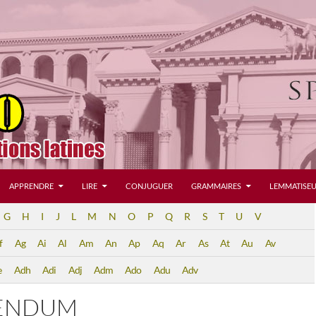
APPRENDRE
LIRE
CONJUGUER
GRAMMAIRES
LEMMATISEU
G
H
I
J
L
M
N
O
P
Q
R
S
T
U
V
f
Ag
Ai
Al
Am
An
Ap
Aq
Ar
As
At
Au
Av
e
Adh
Adi
Adj
Adm
Ado
Adu
Adv
ENDUM