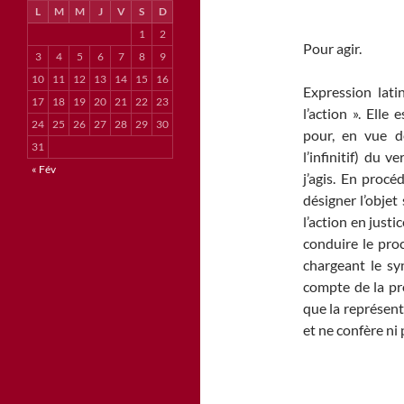
L
M
M
J
V
S
D
1
2
Pour agir.
3
4
5
6
7
8
9
10
11
12
13
14
15
16
Expression lati
17
18
19
20
21
22
23
l’action ». Elle
24
25
26
27
28
29
30
pour, en vue d
31
l’infinitif) du 
« Fév
j’agis. En procé
désigner l’objet
l’action en just
conduire le proc
chargeant le syn
compte de la pr
que la représen
et ne confère ni 