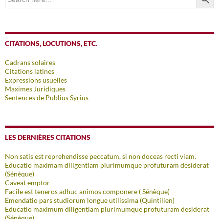
for:
CITATIONS, LOCUTIONS, ETC.
Cadrans solaires
Citations latines
Expressions usuelles
Maximes Juridiques
Sentences de Publius Syrius
LES DERNIÈRES CITATIONS
Non satis est reprehendisse peccatum, si non doceas recti viam.
Educatio maximam diligentiam plurimumque profuturam desiderat
(Sénèque)
Caveat emptor
Facile est teneros adhuc animos componere ( Sénèque)
Emendatio pars studiorum longue utilissima (Quintilien)
Educatio maximum diligentiam plurimumque profuturam desiderat
(Sénèque)