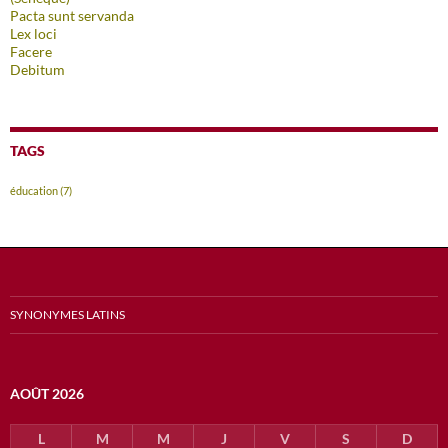
Pacta sunt servanda
Lex loci
Facere
Debitum
TAGS
éducation
(7)
SYNONYMES LATINS
AOÛT 2026
L
M
M
J
V
S
D