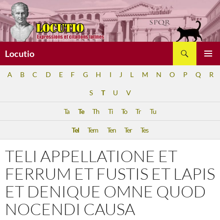
Aller
au
contenu
Recherche
Locutio
MENU
A
B
C
D
E
F
G
H
I
J
L
M
N
O
P
Q
R
PRINCI
S
T
U
V
Ta
Te
Th
Ti
To
Tr
Tu
Tel
Tem
Ten
Ter
Tes
TELI APPELLATIONE ET
FERRUM ET FUSTIS ET LAPIS
ET DENIQUE OMNE QUOD
NOCENDI CAUSA