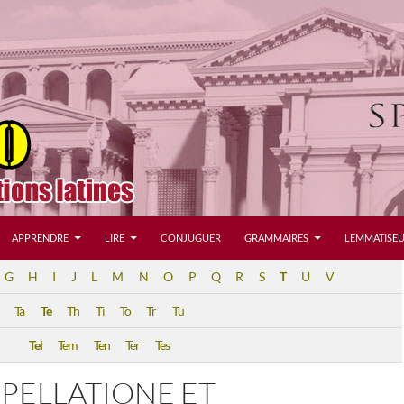
APPRENDRE
LIRE
CONJUGUER
GRAMMAIRES
LEMMATISEU
G
H
I
J
L
M
N
O
P
Q
R
S
T
U
V
Ta
Te
Th
Ti
To
Tr
Tu
Tel
Tem
Ten
Ter
Tes
PPELLATIONE ET