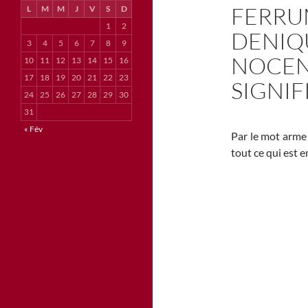
FERRUM
L
M
M
J
V
S
D
1
2
DENIQ
3
4
5
6
7
8
9
NOCEN
10
11
12
13
14
15
16
17
18
19
20
21
22
23
SIGNIF
24
25
26
27
28
29
30
31
« Fév
Par le mot arme o
tout ce qui est 