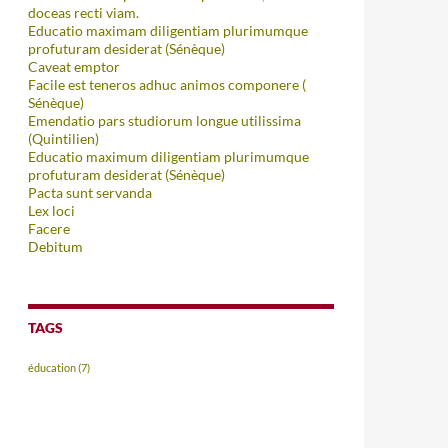
doceas recti viam.
Educatio maximam diligentiam plurimumque
profuturam desiderat (Sénèque)
Caveat emptor
Facile est teneros adhuc animos componere (
Sénèque)
Emendatio pars studiorum longue utilissima
(Quintilien)
Educatio maximum diligentiam plurimumque
profuturam desiderat (Sénèque)
Pacta sunt servanda
Lex loci
Facere
Debitum
TAGS
éducation
(7)