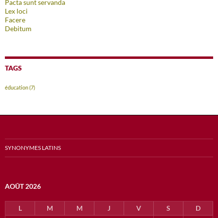
Pacta sunt servanda
Lex loci
Facere
Debitum
TAGS
éducation
(7)
SYNONYMES LATINS
AOÛT 2026
L
M
M
J
V
S
D