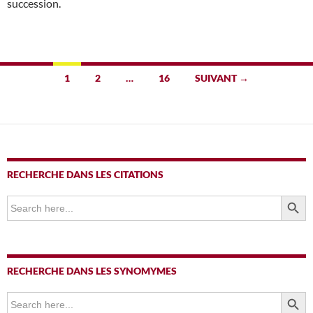
succession.
Navigation
1
2
…
16
SUIVANT →
des
articles
RECHERCHE DANS LES CITATIONS
SEARCH BUTTO
Search
for:
RECHERCHE DANS LES SYNOMYMES
SEARCH BUTTO
Search
for: