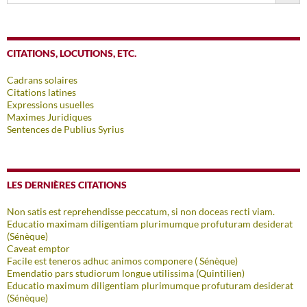
CITATIONS, LOCUTIONS, ETC.
Cadrans solaires
Citations latines
Expressions usuelles
Maximes Juridiques
Sentences de Publius Syrius
LES DERNIÈRES CITATIONS
Non satis est reprehendisse peccatum, si non doceas recti viam.
Educatio maximam diligentiam plurimumque profuturam desiderat
(Sénèque)
Caveat emptor
Facile est teneros adhuc animos componere ( Sénèque)
Emendatio pars studiorum longue utilissima (Quintilien)
Educatio maximum diligentiam plurimumque profuturam desiderat
(Sénèque)