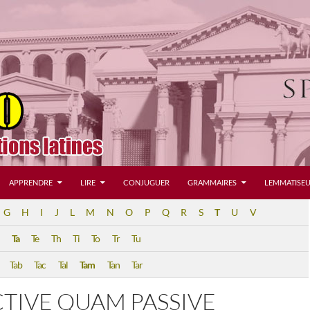
APPRENDRE
LIRE
CONJUGUER
GRAMMAIRES
LEMMATISEU
G
H
I
J
L
M
N
O
P
Q
R
S
T
U
V
Ta
Te
Th
Ti
To
Tr
Tu
Tab
Tac
Tal
Tam
Tan
Tar
TIVE QUAM PASSIVE