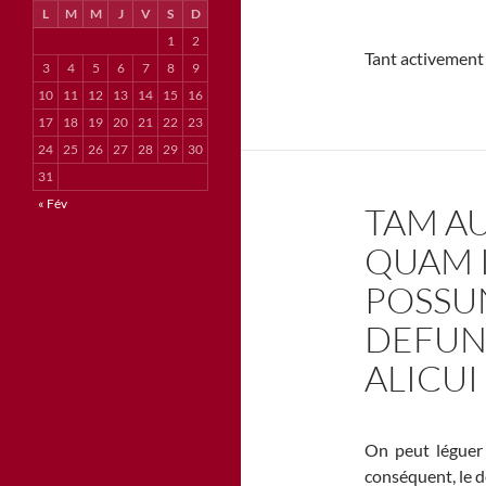
L
M
M
J
V
S
D
1
2
Tant activement
3
4
5
6
7
8
9
10
11
12
13
14
15
16
17
18
19
20
21
22
23
24
25
26
27
28
29
30
31
« Fév
TAM A
QUAM 
POSSUN
DEFUN
ALICUI
On peut léguer 
conséquent, le dé