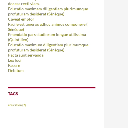
doceas recti viam.
Educatio maximam diligentiam plurimumque
profuturam desiderat (Sénèque)
Caveat emptor
Facile est teneros adhuc animos componere (
Sénèque)
Emendatio pars studiorum longue utilissima
(Quintilien)
Educatio maximum diligentiam plurimumque
profuturam desiderat (Sénèque)
Pacta sunt servanda
Lex loci
Facere
Debitum
TAGS
éducation
(7)