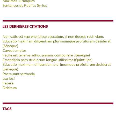
Maximes Juridiques
Sentences de Publius Syrius
LES DERNIÈRES CITATIONS
Non satis est reprehendisse peccatum, si non doceas recti viam.
Educatio maximam diligentiam plurimumque profuturam desiderat
(Sénèque)
Caveat emptor
Facile est teneros adhuc animos componere ( Sénèque)
Emendatio pars studiorum longue utilissima (Quintilien)
Educatio maximum diligentiam plurimumque profuturam desiderat
(Sénèque)
Pacta sunt servanda
Lex loci
Facere
Debitum
TAGS