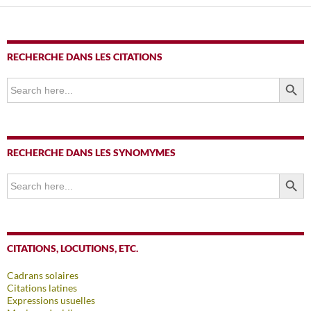
articles
RECHERCHE DANS LES CITATIONS
SEARCH BUTTO
Search
for:
RECHERCHE DANS LES SYNOMYMES
SEARCH BUTTO
Search
for:
CITATIONS, LOCUTIONS, ETC.
Cadrans solaires
Citations latines
Expressions usuelles