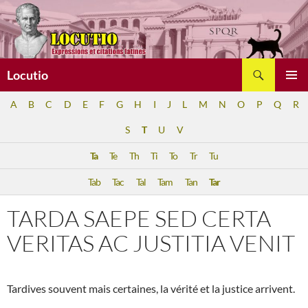
Aller
au
contenu
Recherche
Locutio
MENU
A
B
C
D
E
F
G
H
I
J
L
M
N
O
P
Q
R
PRINCI
S
T
U
V
Ta
Te
Th
Ti
To
Tr
Tu
Tab
Tac
Tal
Tam
Tan
Tar
TARDA SAEPE SED CERTA
VERITAS AC JUSTITIA VENIT
Tardives souvent mais certaines, la vérité et la justice arrivent.