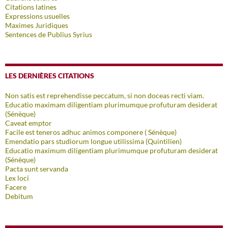
Citations latines
Expressions usuelles
Maximes Juridiques
Sentences de Publius Syrius
LES DERNIÈRES CITATIONS
Non satis est reprehendisse peccatum, si non doceas recti viam.
Educatio maximam diligentiam plurimumque profuturam desiderat
(Sénèque)
Caveat emptor
Facile est teneros adhuc animos componere ( Sénèque)
Emendatio pars studiorum longue utilissima (Quintilien)
Educatio maximum diligentiam plurimumque profuturam desiderat
(Sénèque)
Pacta sunt servanda
Lex loci
Facere
Debitum