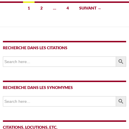
Navigation
1
2
…
4
SUIVANT →
des
articles
RECHERCHE DANS LES CITATIONS
SEARCH BUTTO
Search
for:
RECHERCHE DANS LES SYNOMYMES
SEARCH BUTTO
Search
for:
CITATIONS, LOCUTIONS, ETC.