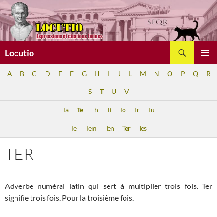
Aller
au
contenu
Recherche
Locutio
MENU
A
B
C
D
E
F
G
H
I
J
L
M
N
O
P
Q
R
PRINCI
S
T
U
V
Ta
Te
Th
Ti
To
Tr
Tu
Tel
Tem
Ten
Ter
Tes
TER
Adverbe numéral latin qui sert à multiplier trois fois. Ter
signifie trois fois. Pour la troisième fois.