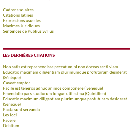
Cadrans solaires
Citations latines
Expressions usuelles
Maximes Juridiques
Sentences de Publius Syrius
LES DERNIÈRES CITATIONS
Non satis est reprehendisse peccatum, si non doceas recti viam.
Educatio maximam diligentiam plurimumque profuturam desiderat
(Sénèque)
Caveat emptor
Facile est teneros adhuc animos componere ( Sénèque)
Emendatio pars studiorum longue utilissima (Quintilien)
Educatio maximum diligentiam plurimumque profuturam desiderat
(Sénèque)
Pacta sunt servanda
Lex loci
Facere
Debitum