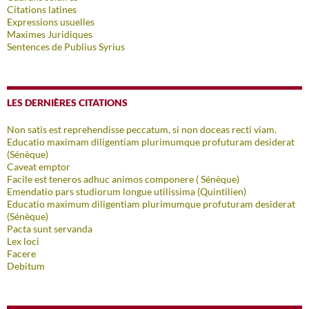
Citations latines
Expressions usuelles
Maximes Juridiques
Sentences de Publius Syrius
LES DERNIÈRES CITATIONS
Non satis est reprehendisse peccatum, si non doceas recti viam.
Educatio maximam diligentiam plurimumque profuturam desiderat
(Sénèque)
Caveat emptor
Facile est teneros adhuc animos componere ( Sénèque)
Emendatio pars studiorum longue utilissima (Quintilien)
Educatio maximum diligentiam plurimumque profuturam desiderat
(Sénèque)
Pacta sunt servanda
Lex loci
Facere
Debitum