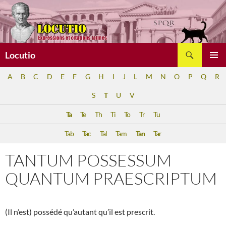
Aller
au
contenu
Recherche
Locutio
MENU
A
B
C
D
E
F
G
H
I
J
L
M
N
O
P
Q
R
PRINCI
S
T
U
V
Ta
Te
Th
Ti
To
Tr
Tu
Tab
Tac
Tal
Tam
Tan
Tar
TANTUM POSSESSUM
QUANTUM PRAESCRIPTUM
(Il n’est) possédé qu’autant qu’il est prescrit.