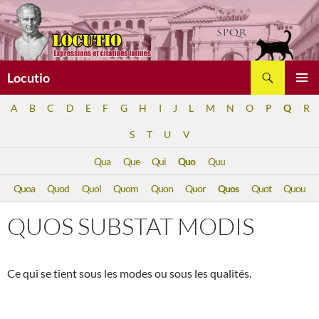
Aller
au
contenu
Recherche
Locutio
MENU
A
B
C
D
E
F
G
H
I
J
L
M
N
O
P
Q
R
PRINCI
S
T
U
V
Qua
Que
Qui
Quo
Quu
Quoa
Quod
Quol
Quom
Quon
Quor
Quos
Quot
Quou
QUOS SUBSTAT MODIS
Ce qui se tient sous les modes ou sous les qualités.