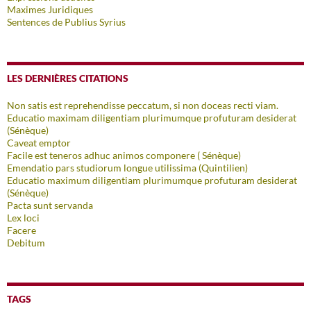
Maximes Juridiques
Sentences de Publius Syrius
LES DERNIÈRES CITATIONS
Non satis est reprehendisse peccatum, si non doceas recti viam.
Educatio maximam diligentiam plurimumque profuturam desiderat
(Sénèque)
Caveat emptor
Facile est teneros adhuc animos componere ( Sénèque)
Emendatio pars studiorum longue utilissima (Quintilien)
Educatio maximum diligentiam plurimumque profuturam desiderat
(Sénèque)
Pacta sunt servanda
Lex loci
Facere
Debitum
TAGS