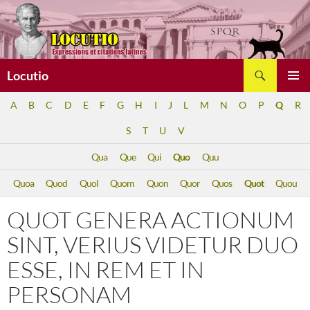
Aller
au
contenu
Recherche
Locutio
MENU
A
B
C
D
E
F
G
H
I
J
L
M
N
O
P
Q
R
PRINCI
S
T
U
V
Qua
Que
Qui
Quo
Quu
Quoa
Quod
Quol
Quom
Quon
Quor
Quos
Quot
Quou
QUOT GENERA ACTIONUM
SINT, VERIUS VIDETUR DUO
ESSE, IN REM ET IN
PERSONAM