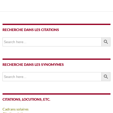
des
articles
RECHERCHE DANS LES CITATIONS
SEARCH BUTTO
Search
for:
RECHERCHE DANS LES SYNOMYMES
SEARCH BUTTO
Search
for:
CITATIONS, LOCUTIONS, ETC.
Cadrans solaires