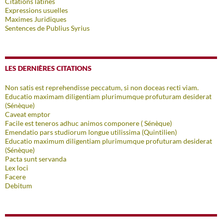
Citations latines
Expressions usuelles
Maximes Juridiques
Sentences de Publius Syrius
LES DERNIÈRES CITATIONS
Non satis est reprehendisse peccatum, si non doceas recti viam.
Educatio maximam diligentiam plurimumque profuturam desiderat
(Sénèque)
Caveat emptor
Facile est teneros adhuc animos componere ( Sénèque)
Emendatio pars studiorum longue utilissima (Quintilien)
Educatio maximum diligentiam plurimumque profuturam desiderat
(Sénèque)
Pacta sunt servanda
Lex loci
Facere
Debitum