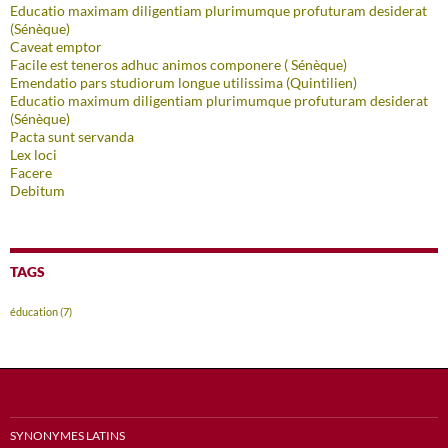
Educatio maximam diligentiam plurimumque profuturam desiderat
(Sénèque)
Caveat emptor
Facile est teneros adhuc animos componere ( Sénèque)
Emendatio pars studiorum longue utilissima (Quintilien)
Educatio maximum diligentiam plurimumque profuturam desiderat
(Sénèque)
Pacta sunt servanda
Lex loci
Facere
Debitum
TAGS
éducation
(7)
SYNONYMES LATINS