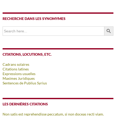
RECHERCHE DANS LES SYNOMYMES
SEARCH BUTTO
Search
for:
CITATIONS, LOCUTIONS, ETC.
Cadrans solaires
Citations latines
Expressions usuelles
Maximes Juridiques
Sentences de Publius Syrius
LES DERNIÈRES CITATIONS
Non satis est reprehendisse peccatum, si non doceas recti viam.