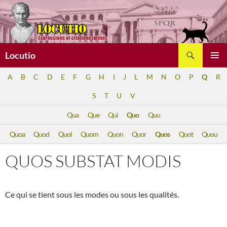
Aller
au
contenu
Recherche
Locutio
MENU
A
B
C
D
E
F
G
H
I
J
L
M
N
O
P
Q
R
PRINCI
S
T
U
V
Qua
Que
Qui
Quo
Quu
Quoa
Quod
Quol
Quom
Quon
Quor
Quos
Quot
Quou
QUOS SUBSTAT MODIS
Ce qui se tient sous les modes ou sous les qualités.