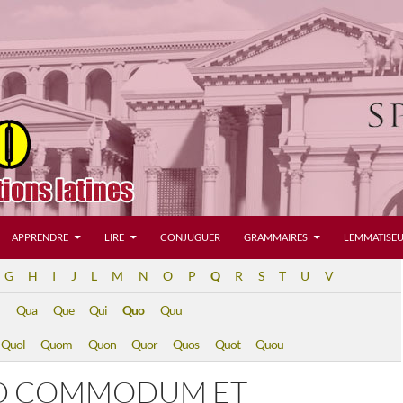
APPRENDRE
LIRE
CONJUGUER
GRAMMAIRES
LEMMATISEU
G
H
I
J
L
M
N
O
P
Q
R
S
T
U
V
Qua
Que
Qui
Quo
Quu
Quol
Quom
Quon
Quor
Quos
Quot
Quou
D COMMODUM ET