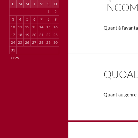
INCO
L
M
M
J
V
S
D
1
2
3
4
5
6
7
8
9
10
11
12
13
14
15
16
Quant à l’avanta
17
18
19
20
21
22
23
24
25
26
27
28
29
30
31
« Fév
QUOAD
Quant au genre.
Navigation
des