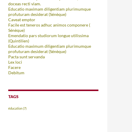
doceas recti viam.
Educatio maximam diligentiam plurimumque
profuturam desiderat (Sénèque)
Caveat emptor
Facile est teneros adhuc animos componere (
Sénèque)
Emendatio pars studiorum longue utilissima
(Quintilien)
Educatio maximum diligentiam plurimumque
profuturam desiderat (Sénèque)
Pacta sunt servanda
Lex loci
Facere
Debitum
TAGS
éducation
(7)