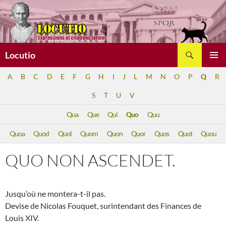
Aller
au
contenu
Recherche
Locutio
MENU
A
B
C
D
E
F
G
H
I
J
L
M
N
O
P
Q
R
PRINCI
S
T
U
V
Qua
Que
Qui
Quo
Quu
Quoa
Quod
Quol
Quom
Quon
Quor
Quos
Quot
Quou
QUO NON ASCENDET.
Jusqu’où ne montera-t-il pas.
Devise de Nicolas Fouquet, surintendant des Finances de
Louis XIV.