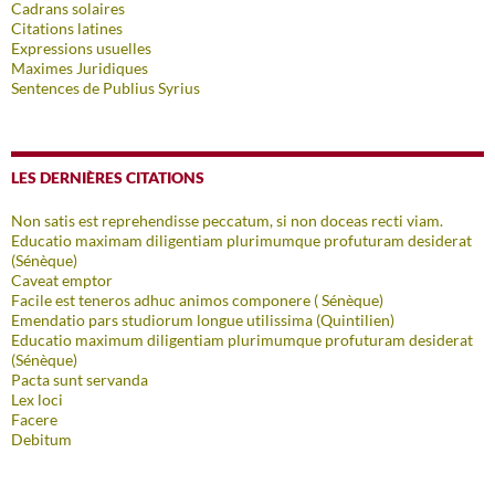
Cadrans solaires
Citations latines
Expressions usuelles
Maximes Juridiques
Sentences de Publius Syrius
LES DERNIÈRES CITATIONS
Non satis est reprehendisse peccatum, si non doceas recti viam.
Educatio maximam diligentiam plurimumque profuturam desiderat
(Sénèque)
Caveat emptor
Facile est teneros adhuc animos componere ( Sénèque)
Emendatio pars studiorum longue utilissima (Quintilien)
Educatio maximum diligentiam plurimumque profuturam desiderat
(Sénèque)
Pacta sunt servanda
Lex loci
Facere
Debitum