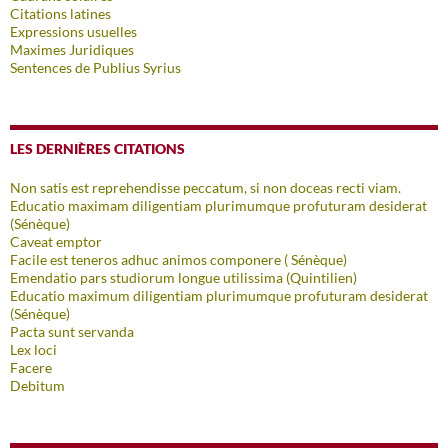
Citations latines
Expressions usuelles
Maximes Juridiques
Sentences de Publius Syrius
LES DERNIÈRES CITATIONS
Non satis est reprehendisse peccatum, si non doceas recti viam.
Educatio maximam diligentiam plurimumque profuturam desiderat
(Sénèque)
Caveat emptor
Facile est teneros adhuc animos componere ( Sénèque)
Emendatio pars studiorum longue utilissima (Quintilien)
Educatio maximum diligentiam plurimumque profuturam desiderat
(Sénèque)
Pacta sunt servanda
Lex loci
Facere
Debitum