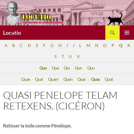
Aller
au
contenu
Recherche
Locutio
MENU
A
B
C
D
E
F
G
H
I
J
L
M
N
O
P
Q
R
PRINCI
S
T
U
V
Qua
Que
Qui
Quo
Quu
Quae
Qual
Quam
Quan
Quar
Quas
Quat
QUASI PENELOPE TELAM
RETEXENS. (CICÉRON)
Retisser la toile comme Pénélope.