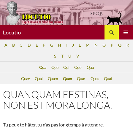
Aller
au
contenu
Recherche
Locutio
MENU
A
B
C
D
E
F
G
H
I
J
L
M
N
O
P
Q
R
PRINCI
S
T
U
V
Qua
Que
Qui
Quo
Quu
Quae
Qual
Quam
Quan
Quar
Quas
Quat
QUANQUAM FESTINAS,
NON EST MORA LONGA.
Tu peux te hâter, tu n’as pas longtemps à attendre.