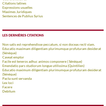
Citations latines
Expressions usuelles
Maximes Juridiques
Sentences de Publius Syrius
LES DERNIÈRES CITATIONS
Non satis est reprehendisse peccatum, si non doceas recti viam.
Educatio maximam diligentiam plurimumque profuturam desiderat
(Sénèque)
Caveat emptor
Facile est teneros adhuc animos componere ( Sénèque)
Emendatio pars studiorum longue utilissima (Quintilien)
Educatio maximum diligentiam plurimumque profuturam desiderat
(Sénèque)
Pacta sunt servanda
Lex loci
Facere
Debitum