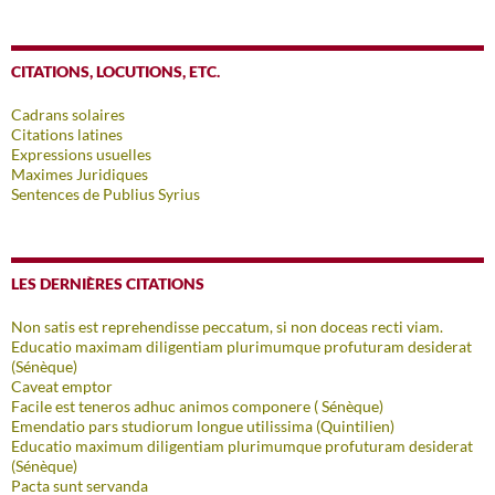
CITATIONS, LOCUTIONS, ETC.
Cadrans solaires
Citations latines
Expressions usuelles
Maximes Juridiques
Sentences de Publius Syrius
LES DERNIÈRES CITATIONS
Non satis est reprehendisse peccatum, si non doceas recti viam.
Educatio maximam diligentiam plurimumque profuturam desiderat
(Sénèque)
Caveat emptor
Facile est teneros adhuc animos componere ( Sénèque)
Emendatio pars studiorum longue utilissima (Quintilien)
Educatio maximum diligentiam plurimumque profuturam desiderat
(Sénèque)
Pacta sunt servanda