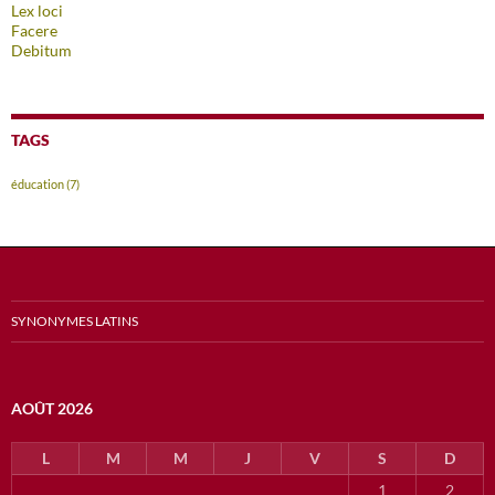
Lex loci
Facere
Debitum
TAGS
éducation
(7)
SYNONYMES LATINS
AOÛT 2026
L
M
M
J
V
S
D
1
2