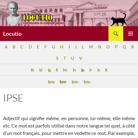
Aller
au
contenu
Recherche
Locutio
MENU
A
B
C
D
E
F
G
H
I
J
L
M
N
O
P
Q
R
PRINCI
S
T
U
V
Ib
Id
Ig
Il
Im
In
Ip
Ir
Is
It
Ipsa
Ipse
Ipso
Ipsu
IPSE
Adjectif qui signifie même, en personne, lui-même, elle-même
etc. Ce mot est parfois utilisé dans notre langue tel quel, à côté
d’un mot français, pour mettre en vedette ce mot. Par exemple,