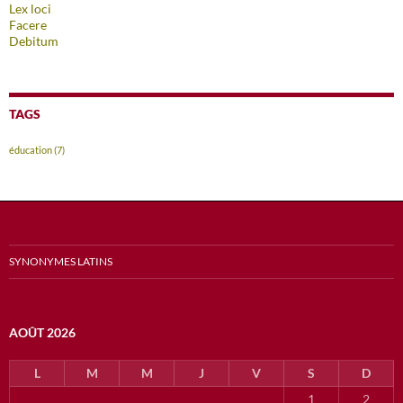
Lex loci
Facere
Debitum
TAGS
éducation
(7)
SYNONYMES LATINS
AOÛT 2026
L
M
M
J
V
S
D
1
2