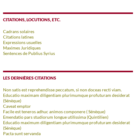
CITATIONS, LOCUTIONS, ETC.
Cadrans solaires
Citations latines
Expressions usuelles
Maximes Juridiques
Sentences de Publius Syrius
LES DERNIÈRES CITATIONS
Non satis est reprehendisse peccatum, si non doceas recti viam.
Educatio maximam diligentiam plurimumque profuturam desiderat
(Sénèque)
Caveat emptor
Facile est teneros adhuc animos componere ( Sénèque)
Emendatio pars studiorum longue utilissima (Quintilien)
Educatio maximum diligentiam plurimumque profuturam desiderat
(Sénèque)
Pacta sunt servanda