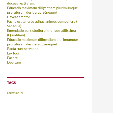
doceas recti viam.
Educatio maximam diligentiam plurimumque
profuturam desiderat (Sénèque)
Caveat emptor
Facile est teneros adhuc animos componere (
Sénèque)
Emendatio pars studiorum longue utilissima
(Quintilien)
Educatio maximum diligentiam plurimumque
profuturam desiderat (Sénèque)
Pacta sunt servanda
Lex loci
Facere
Debitum
TAGS
éducation
(7)