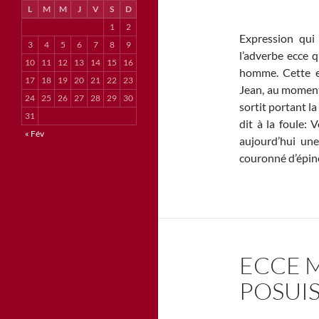
L
M
M
J
V
S
D
1
2
Expression qui 
3
4
5
6
7
8
9
l’adverbe ecce q
10
11
12
13
14
15
16
homme. Cette ex
17
18
19
20
21
22
23
Jean, au moment
24
25
26
27
28
29
30
sortit portant l
31
dit à la foule:
« Fév
aujourd’hui une
couronné d’épine
ECCE 
POSUIS