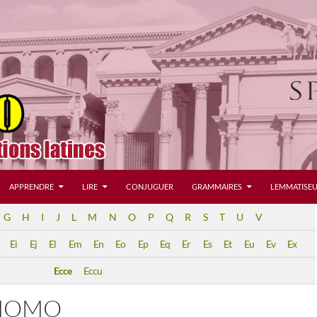
APPRENDRE
LIRE
CONJUGUER
GRAMMAIRES
LEMMATISEU
G
H
I
J
L
M
N
O
P
Q
R
S
T
U
V
Ei
Ej
El
Em
En
Eo
Ep
Eq
Er
Es
Et
Eu
Ev
Ex
Ecce
Eccu
HOMO