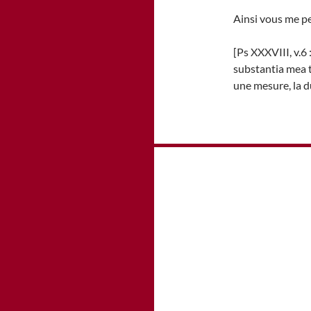
Ainsi vous me pe
[Ps XXXVIII, v
substantia mea 
une mesure, la d
Navigation
des
articles