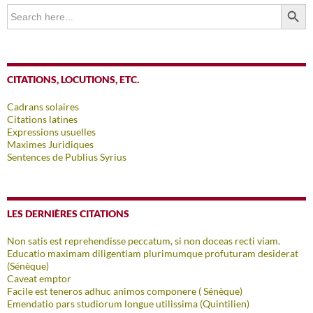
SEARCH BUTTO
Search
for:
CITATIONS, LOCUTIONS, ETC.
Cadrans solaires
Citations latines
Expressions usuelles
Maximes Juridiques
Sentences de Publius Syrius
LES DERNIÈRES CITATIONS
Non satis est reprehendisse peccatum, si non doceas recti viam.
Educatio maximam diligentiam plurimumque profuturam desiderat
(Sénèque)
Caveat emptor
Facile est teneros adhuc animos componere ( Sénèque)
Emendatio pars studiorum longue utilissima (Quintilien)