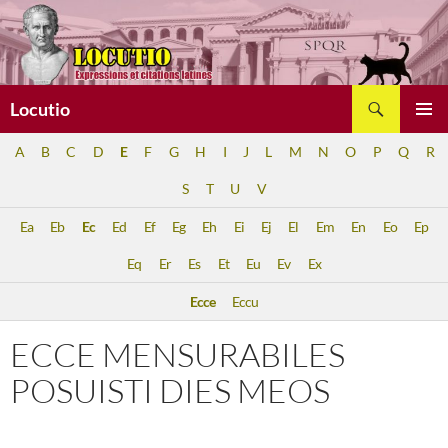
Aller
au
contenu
Recherche
Locutio
MENU
A
B
C
D
E
F
G
H
I
J
L
M
N
O
P
Q
R
PRINCI
S
T
U
V
Ea
Eb
Ec
Ed
Ef
Eg
Eh
Ei
Ej
El
Em
En
Eo
Ep
Eq
Er
Es
Et
Eu
Ev
Ex
Ecce
Eccu
ECCE MENSURABILES
POSUISTI DIES MEOS