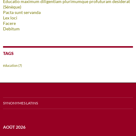
Educatio maximum diligentiam plurimumque profuturam desiderat
(Sénèque)
Pacta sunt servanda
Lex loci
Facere
Debitum
TAGS
éducation
(7)
SYNONYMES LATINS
AOÛT 2026