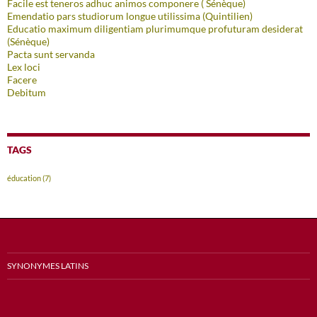
Facile est teneros adhuc animos componere ( Sénèque)
Emendatio pars studiorum longue utilissima (Quintilien)
Educatio maximum diligentiam plurimumque profuturam desiderat
(Sénèque)
Pacta sunt servanda
Lex loci
Facere
Debitum
TAGS
éducation
(7)
SYNONYMES LATINS