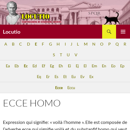
Aller
au
contenu
Recherche
Locutio
MENU
A
B
C
D
E
F
G
H
I
J
L
M
N
O
P
Q
R
PRINCI
S
T
U
V
Ea
Eb
Ec
Ed
Ef
Eg
Eh
Ei
Ej
El
Em
En
Eo
Ep
Eq
Er
Es
Et
Eu
Ev
Ex
Ecce
Eccu
ECCE HOMO
Expression qui signifie: « voilà l’homme ». Elle est composée de
l’adverbe ecce qui signifie voilà et du substanfif homo qui veut