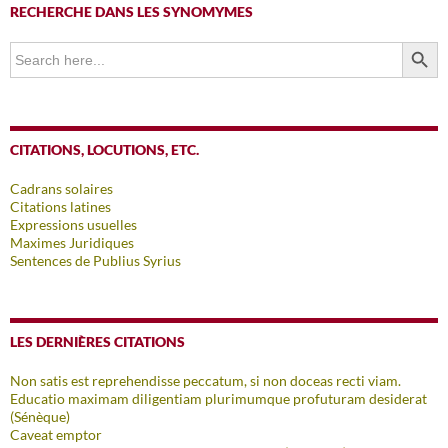
RECHERCHE DANS LES SYNOMYMES
SEARCH BUTTO
Search
for:
CITATIONS, LOCUTIONS, ETC.
Cadrans solaires
Citations latines
Expressions usuelles
Maximes Juridiques
Sentences de Publius Syrius
LES DERNIÈRES CITATIONS
Non satis est reprehendisse peccatum, si non doceas recti viam.
Educatio maximam diligentiam plurimumque profuturam desiderat
(Sénèque)
Caveat emptor