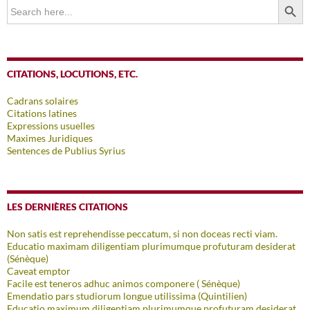
Search
for:
CITATIONS, LOCUTIONS, ETC.
Cadrans solaires
Citations latines
Expressions usuelles
Maximes Juridiques
Sentences de Publius Syrius
LES DERNIÈRES CITATIONS
Non satis est reprehendisse peccatum, si non doceas recti viam.
Educatio maximam diligentiam plurimumque profuturam desiderat
(Sénèque)
Caveat emptor
Facile est teneros adhuc animos componere ( Sénèque)
Emendatio pars studiorum longue utilissima (Quintilien)
Educatio maximum diligentiam plurimumque profuturam desiderat