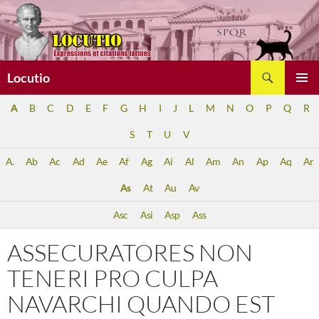
Aller
au
contenu
Recherche
Locutio
MENU
A
B
C
D
E
F
G
H
I
J
L
M
N
O
P
Q
R
PRINCI
S
T
U
V
A.
Ab
Ac
Ad
Ae
Af
Ag
Ai
Al
Am
An
Ap
Aq
Ar
As
At
Au
Av
Asc
Asi
Asp
Ass
ASSECURATORES NON
TENERI PRO CULPA
NAVARCHI QUANDO EST