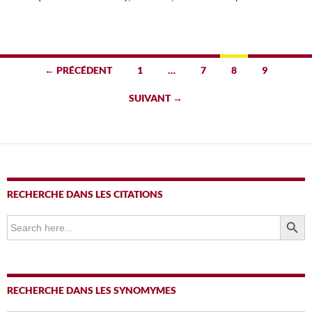
Navigation
← PRÉCÉDENT
1
…
7
8
9
des
SUIVANT →
articles
RECHERCHE DANS LES CITATIONS
SEARCH BUTTO
Search
for:
RECHERCHE DANS LES SYNOMYMES
SEARCH BUTTO