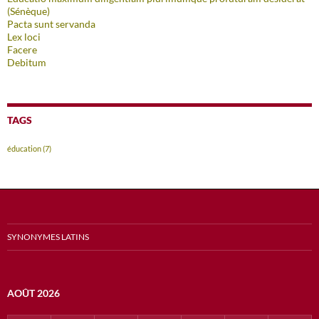
(Sénèque)
Pacta sunt servanda
Lex loci
Facere
Debitum
TAGS
éducation
(7)
SYNONYMES LATINS
AOÛT 2026