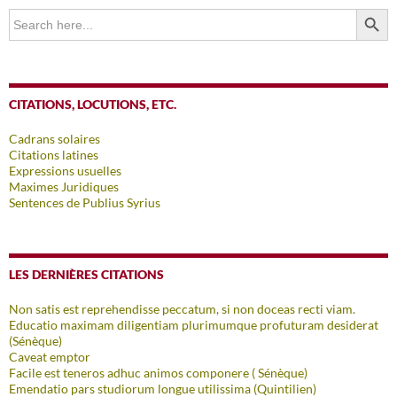
SEARCH BUTTO
Search
for:
CITATIONS, LOCUTIONS, ETC.
Cadrans solaires
Citations latines
Expressions usuelles
Maximes Juridiques
Sentences de Publius Syrius
LES DERNIÈRES CITATIONS
Non satis est reprehendisse peccatum, si non doceas recti viam.
Educatio maximam diligentiam plurimumque profuturam desiderat
(Sénèque)
Caveat emptor
Facile est teneros adhuc animos componere ( Sénèque)
Emendatio pars studiorum longue utilissima (Quintilien)