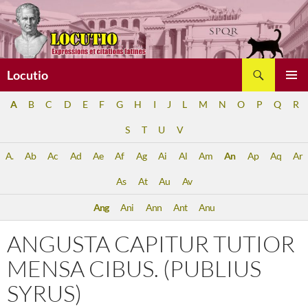
Aller
au
contenu
Recherche
Locutio
MENU
A
B
C
D
E
F
G
H
I
J
L
M
N
O
P
Q
R
PRINCI
S
T
U
V
A.
Ab
Ac
Ad
Ae
Af
Ag
Ai
Al
Am
An
Ap
Aq
Ar
As
At
Au
Av
Ang
Ani
Ann
Ant
Anu
ANGUSTA CAPITUR TUTIOR
MENSA CIBUS. (PUBLIUS
SYRUS)