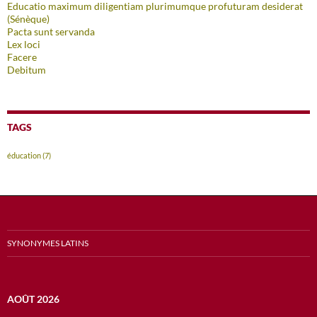
Educatio maximum diligentiam plurimumque profuturam desiderat
(Sénèque)
Pacta sunt servanda
Lex loci
Facere
Debitum
TAGS
éducation
(7)
SYNONYMES LATINS
AOÛT 2026