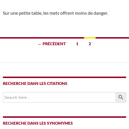
Sur une petite table, les mets offrent moins de danger.
Navigation
← PRÉCÉDENT
1
2
des
articles
RECHERCHE DANS LES CITATIONS
SEARCH BUTTO
Search
for:
RECHERCHE DANS LES SYNOMYMES