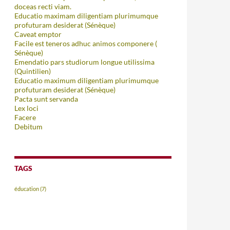
doceas recti viam.
Educatio maximam diligentiam plurimumque
profuturam desiderat (Sénèque)
Caveat emptor
Facile est teneros adhuc animos componere (
Sénèque)
Emendatio pars studiorum longue utilissima
(Quintilien)
Educatio maximum diligentiam plurimumque
profuturam desiderat (Sénèque)
Pacta sunt servanda
Lex loci
Facere
Debitum
TAGS
éducation
(7)