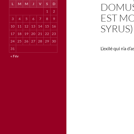
DOMUS 
L
M
M
J
V
S
D
1
2
EST MO
3
4
5
6
7
8
9
SYRUS)
10
11
12
13
14
15
16
17
18
19
20
21
22
23
24
25
26
27
28
29
30
L’exilé qui n’a d
31
« Fév