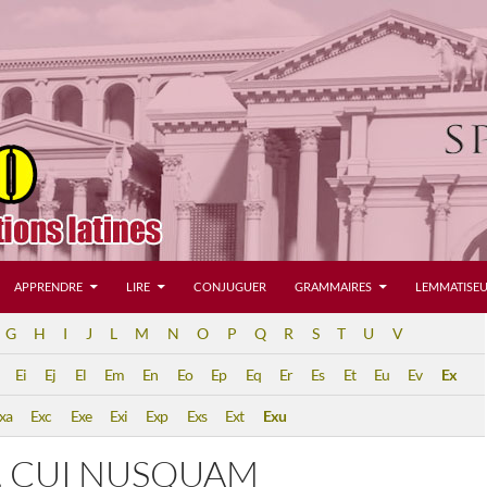
APPRENDRE
LIRE
CONJUGUER
GRAMMAIRES
LEMMATISEU
G
H
I
J
L
M
N
O
P
Q
R
S
T
U
V
Ei
Ej
El
Em
En
Eo
Ep
Eq
Er
Es
Et
Eu
Ev
Ex
xa
Exc
Exe
Exi
Exp
Exs
Ext
Exu
, CUI NUSQUAM