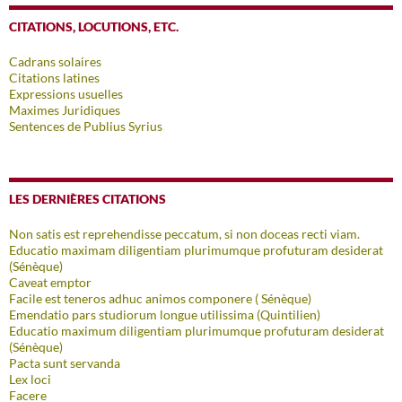
CITATIONS, LOCUTIONS, ETC.
Cadrans solaires
Citations latines
Expressions usuelles
Maximes Juridiques
Sentences de Publius Syrius
LES DERNIÈRES CITATIONS
Non satis est reprehendisse peccatum, si non doceas recti viam.
Educatio maximam diligentiam plurimumque profuturam desiderat
(Sénèque)
Caveat emptor
Facile est teneros adhuc animos componere ( Sénèque)
Emendatio pars studiorum longue utilissima (Quintilien)
Educatio maximum diligentiam plurimumque profuturam desiderat
(Sénèque)
Pacta sunt servanda
Lex loci
Facere