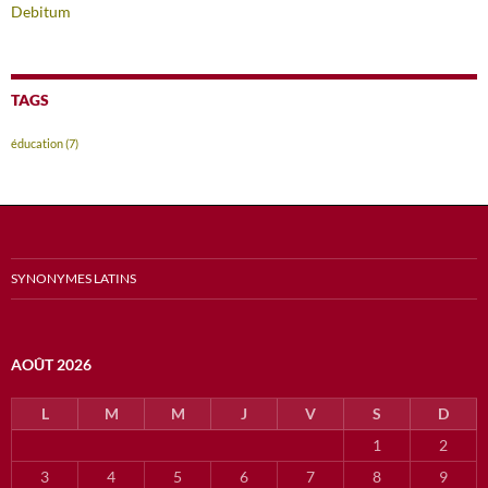
Debitum
TAGS
éducation
(7)
SYNONYMES LATINS
AOÛT 2026
L
M
M
J
V
S
D
1
2
3
4
5
6
7
8
9