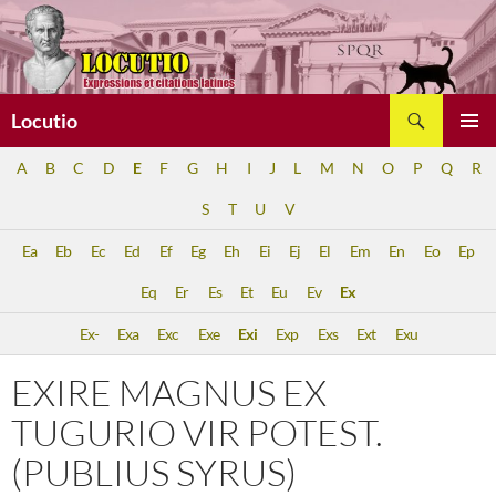
Aller
au
contenu
Recherche
Locutio
MENU
A
B
C
D
E
F
G
H
I
J
L
M
N
O
P
Q
R
PRINCI
S
T
U
V
Ea
Eb
Ec
Ed
Ef
Eg
Eh
Ei
Ej
El
Em
En
Eo
Ep
Eq
Er
Es
Et
Eu
Ev
Ex
Ex-
Exa
Exc
Exe
Exi
Exp
Exs
Ext
Exu
EXIRE MAGNUS EX
TUGURIO VIR POTEST.
(PUBLIUS SYRUS)