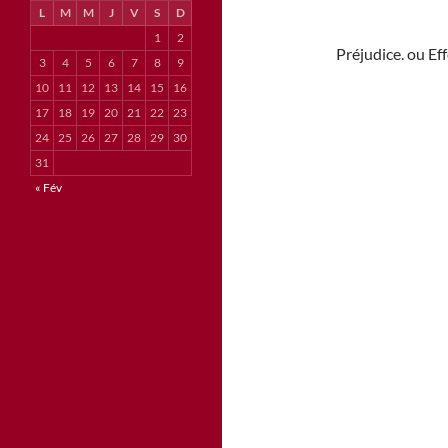
L
M
M
J
V
S
D
1
2
Préjudice. ou E
3
4
5
6
7
8
9
10
11
12
13
14
15
16
17
18
19
20
21
22
23
24
25
26
27
28
29
30
31
« Fév