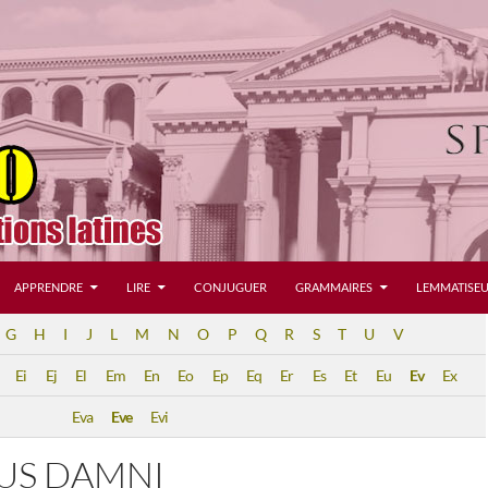
APPRENDRE
LIRE
CONJUGUER
GRAMMAIRES
LEMMATISEU
G
H
I
J
L
M
N
O
P
Q
R
S
T
U
V
Ei
Ej
El
Em
En
Eo
Ep
Eq
Er
Es
Et
Eu
Ev
Ex
Eva
Eve
Evi
US DAMNI