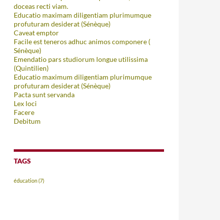
doceas recti viam.
Educatio maximam diligentiam plurimumque
profuturam desiderat (Sénèque)
Caveat emptor
Facile est teneros adhuc animos componere (
Sénèque)
Emendatio pars studiorum longue utilissima
(Quintilien)
Educatio maximum diligentiam plurimumque
profuturam desiderat (Sénèque)
Pacta sunt servanda
Lex loci
Facere
Debitum
TAGS
éducation
(7)