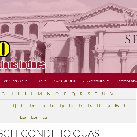
APPRENDRE
LIRE
CONJUGUER
GRAMMAIRES
LEMMATISEU
G
H
I
J
L
M
N
O
P
Q
R
S
T
U
V
Ei
Ej
El
Em
En
Eo
Ep
Eq
Er
Es
Et
Eu
Ev
Ex
Eva
Eve
Evi
CIT CONDITIO QUASI