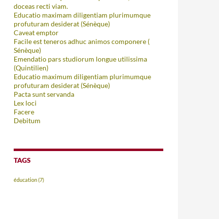
doceas recti viam.
Educatio maximam diligentiam plurimumque
profuturam desiderat (Sénèque)
Caveat emptor
Facile est teneros adhuc animos componere (
Sénèque)
Emendatio pars studiorum longue utilissima
(Quintilien)
Educatio maximum diligentiam plurimumque
profuturam desiderat (Sénèque)
Pacta sunt servanda
Lex loci
Facere
Debitum
TAGS
éducation
(7)