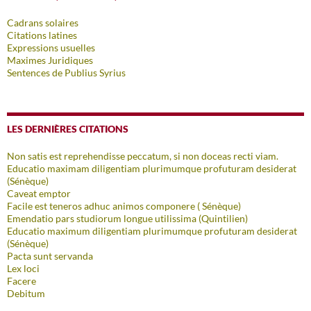
Cadrans solaires
Citations latines
Expressions usuelles
Maximes Juridiques
Sentences de Publius Syrius
LES DERNIÈRES CITATIONS
Non satis est reprehendisse peccatum, si non doceas recti viam.
Educatio maximam diligentiam plurimumque profuturam desiderat
(Sénèque)
Caveat emptor
Facile est teneros adhuc animos componere ( Sénèque)
Emendatio pars studiorum longue utilissima (Quintilien)
Educatio maximum diligentiam plurimumque profuturam desiderat
(Sénèque)
Pacta sunt servanda
Lex loci
Facere
Debitum