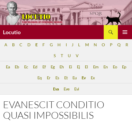
Aller
au
contenu
Recherche
Locutio
MENU
A
B
C
D
E
F
G
H
I
J
L
M
N
O
P
Q
R
PRINCI
S
T
U
V
Ea
Eb
Ec
Ed
Ef
Eg
Eh
Ei
Ej
El
Em
En
Eo
Ep
Eq
Er
Es
Et
Eu
Ev
Ex
Eva
Eve
Evi
EVANESCIT CONDITIO
QUASI IMPOSSIBILIS