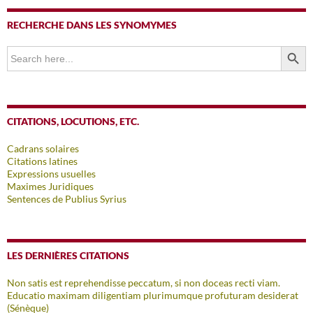
RECHERCHE DANS LES SYNOMYMES
SEARCH BUTTO
Search
for:
CITATIONS, LOCUTIONS, ETC.
Cadrans solaires
Citations latines
Expressions usuelles
Maximes Juridiques
Sentences de Publius Syrius
LES DERNIÈRES CITATIONS
Non satis est reprehendisse peccatum, si non doceas recti viam.
Educatio maximam diligentiam plurimumque profuturam desiderat
(Sénèque)