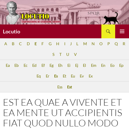
Aller
au
contenu
Recherche
Locutio
MENU
A
B
C
D
E
F
G
H
I
J
L
M
N
O
P
Q
R
PRINCI
S
T
U
V
Ea
Eb
Ec
Ed
Ef
Eg
Eh
Ei
Ej
El
Em
En
Eo
Ep
Eq
Er
Es
Et
Eu
Ev
Ex
Ess
Est
EST EA QUAE A VIVENTE ET
EA MENTE UT ACCIPIENTIS
FIAT QUOD NULLO MODO