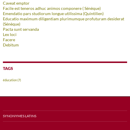
Caveat emptor
Facile est teneros adhuc animos componere ( Sénèque)
Emendatio pars studiorum longue utilissima (Quintilien)
Educatio maximum diligentiam plurimumque profuturam desiderat
(Sénèque)
Pacta sunt servanda
Lex loci
Facere
Debitum
TAGS
éducation
(7)
SYNONYMES LATINS