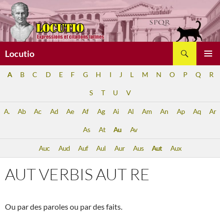
Aller
au
contenu
Recherche
Locutio
MENU
A
B
C
D
E
F
G
H
I
J
L
M
N
O
P
Q
R
PRINCI
S
T
U
V
A.
Ab
Ac
Ad
Ae
Af
Ag
Ai
Al
Am
An
Ap
Aq
Ar
As
At
Au
Av
Auc
Aud
Auf
Aul
Aur
Aus
Aut
Aux
AUT VERBIS AUT RE
Ou par des paroles ou par des faits.