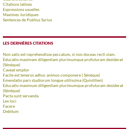
Citations latines
Expressions usuelles
Maximes Juridiques
Sentences de Publius Syrius
LES DERNIÈRES CITATIONS
Non satis est reprehendisse peccatum, si non doceas recti viam.
Educatio maximam diligentiam plurimumque profuturam desiderat
(Sénèque)
Caveat emptor
Facile est teneros adhuc animos componere ( Sénèque)
Emendatio pars studiorum longue utilissima (Quintilien)
Educatio maximum diligentiam plurimumque profuturam desiderat
(Sénèque)
Pacta sunt servanda
Lex loci
Facere
Debitum